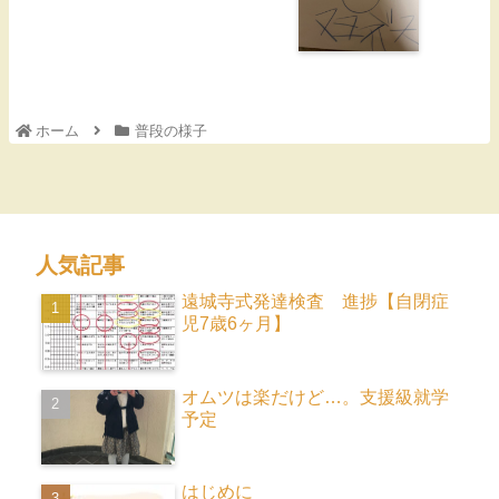
ホーム
普段の様子
人気記事
遠城寺式発達検査 進捗【自閉症
児7歳6ヶ月】
オムツは楽だけど…。支援級就学
予定
はじめに