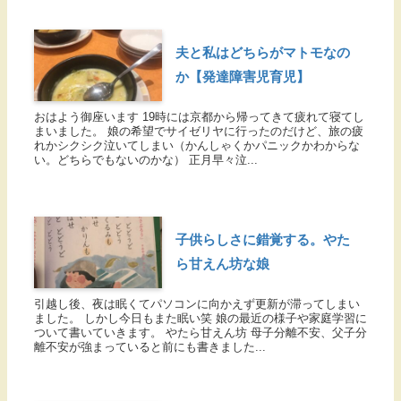
夫と私はどちらがマトモなの
か【発達障害児育児】
おはよう御座います 19時には京都から帰ってきて疲れて寝てし
まいました。 娘の希望でサイゼリヤに行ったのだけど、旅の疲
れかシクシク泣いてしまい（かんしゃくかパニックかわからな
い。どちらでもないのかな） 正月早々泣...
子供らしさに錯覚する。やた
ら甘えん坊な娘
引越し後、夜は眠くてパソコンに向かえず更新が滞ってしまい
ました。 しかし今日もまた眠い笑 娘の最近の様子や家庭学習に
ついて書いていきます。 やたら甘えん坊 母子分離不安、父子分
離不安が強まっていると前にも書きました...