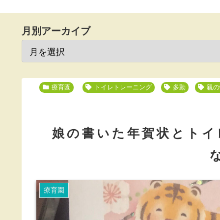
月別アーカイブ
療育園
トイレトレーニング
多動
親の
娘の書いた年賀状とトイ
療育園