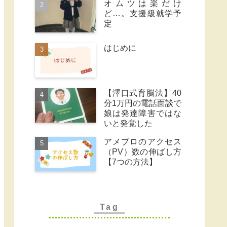
オムツは楽だけ
ど…。支援級就学予
定
はじめに
【澤口式育脳法】40
分1万円の電話面談で
娘は発達障害ではな
いと発覚した
アメブロのアクセス
（PV）数の伸ばし方
【7つの方法】
Tag