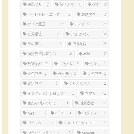
親の悩み
6
親子通園
4
多動
3
トイレトレーニング
3
家庭学習
3
ブログ運営
3
アメブロ
3
聴覚過敏
3
アクセス数
2
数の概念
2
所得制限
2
特別児童扶養手当
2
本屋
2
発達年齢
2
こだわり
2
見通し
1
青色申告
1
発達段階
1
白色申告
1
確定申告
1
クリスマス会
1
インクレミンシロップ
1
ママ友
1
言葉が消えていく
1
感覚過敏
1
結婚
1
SEO
1
コグトレ
1
ウインク
1
ショッピングモール
1
ブラックフライデー
1
Amazon
1