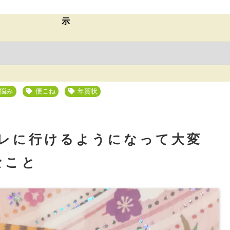
示
悩み
便こね
年賀状
レに行けるようになって大変
なこと