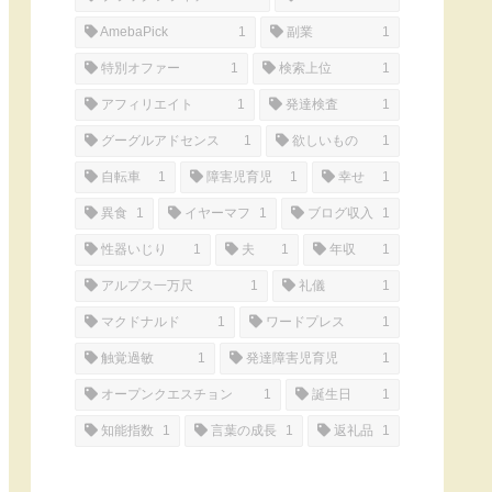
AmebaPick
1
副業
1
特別オファー
1
検索上位
1
アフィリエイト
1
発達検査
1
グーグルアドセンス
1
欲しいもの
1
自転車
1
障害児育児
1
幸せ
1
異食
1
イヤーマフ
1
ブログ収入
1
性器いじり
1
夫
1
年収
1
アルプス一万尺
1
礼儀
1
マクドナルド
1
ワードプレス
1
触覚過敏
1
発達障害児育児
1
オープンクエスチョン
1
誕生日
1
知能指数
1
言葉の成長
1
返礼品
1