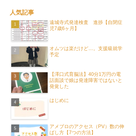
人気記事
遠城寺式発達検査 進捗【自閉症
児7歳6ヶ月】
オムツは楽だけど…。支援級就学
予定
【澤口式育脳法】40分1万円の電
話面談で娘は発達障害ではないと
発覚した
はじめに
アメブロのアクセス（PV）数の伸
ばし方【7つの方法】