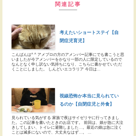
関連記事
考えたいショートステイ【自
閉症児育児】
こんばんは^ ^ アメブロの方のアメンバー記事にでも書こうと思
いましたが今アメンバーをかなり一部の人に限定しているので
なんとなく申し訳ない気持ちになり、こちらに書かせていただ
くことにしました。 しんどいエコラリア 今日は...
視線恐怖か本当に見られてい
るのか【自閉症児と外食】
見られている気がする 家族で夜はサイゼリヤに行ってきまし
た。この記事を書いたときのお店です。 前回は、娘が急に大泣
きしてしまい、トイレに避難しました…。最近の娘は急に泣く
ことは滅多にないので、大丈夫なはず…。 ...