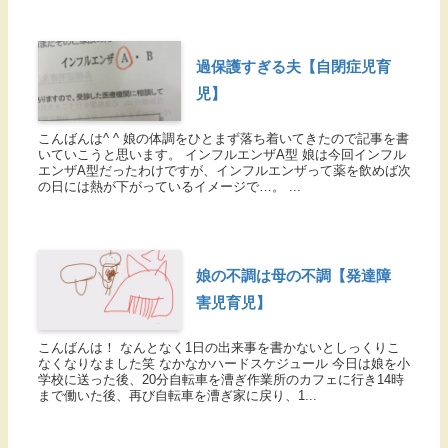
過保護すぎる夫【自閉症児育
児】
こんばんは^ ^ 娘の体調をひとまず落ち着いてきたので記事を書
いていこうと思います。 インフルエンザA型 娘は今回インフル
エンザA型だったわけですが、インフルエンザって薬を飲めば次
の日には熱が下がっているイメージで…。 ...
娘の不調は母の不調【発達障
害児育児】
こんばんは！ なんとなく1日の出来事を書かないとしっくりこ
なくなりなました笑 なかなかハードスケジュール 今日は娘を小
学校に送った後、20分自転車を漕ぎ作業所のカフェに行き14時
まで働いた後、再び自転車を漕ぎ家に戻り、1...