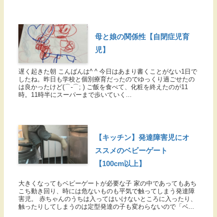
母と娘の関係性【自閉症児育
児】
遅く起きた朝 こんばんは^ ^ 今日はあまり書くことがない1日で
したね。昨日も学校と個別療育だったのでゆっくり過ごせたの
は良かったけど(⌒-⌒; ) ご飯を食べて、化粧を終えたのが11
時。11時半にスーパーまで歩いていく...
【キッチン】発達障害児にオ
ススメのベビーゲート
【100cm以上】
大きくなってもベビーゲートが必要な子 家の中であってもあち
こち動き回り、時には危ないものも平気で触ってしまう発達障
害児。 赤ちゃんのうちは入ってはいけないところに入ったり、
触ったりしてしまうのは定型発達の子も変わらないので「ベ...