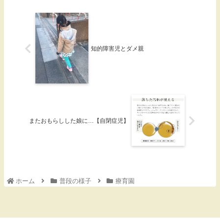
知的障害児とダメ親
またおもらしした娘に…【自閉症児】
ホーム
普段の様子
療育園