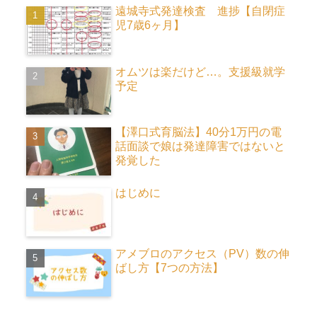
遠城寺式発達検査 進捗【自閉症
児7歳6ヶ月】
オムツは楽だけど…。支援級就学
予定
【澤口式育脳法】40分1万円の電
話面談で娘は発達障害ではないと
発覚した
はじめに
アメブロのアクセス（PV）数の伸
ばし方【7つの方法】