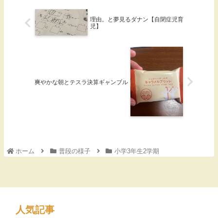
理由。と夢見るダナン【自閉症児育
児】
爽やかな朝とテスラ決算ギャンブル
ホーム
普段の様子
小学3年生2学期
人気記事