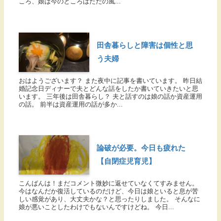
ころ、娘は今のところはただの風...
田舎暮らしと障害は個性と思
う夫婦
おはようございます？ また夜中に記事を書いています。 昨日結
婚記念日ディナーで夫とどんな話をしたか書いていきたいと思
います。 三年後は田舎暮らし？ 夫と話すのは娘の話か資産運用
の話。 前半は資産運用の話が多か...
論破が必要。今日も疲れた
【自閉症児育児】
こんばんは！まだコメント微妙に返せていなくてすみません。
今はなんだか復活しているのだけど、今日は娘といると息が苦
しい感覚があり、大丈夫かな？と思ったりしました。 そんなに
娘が悪いことしたわけでもないんですけどね。 今日...