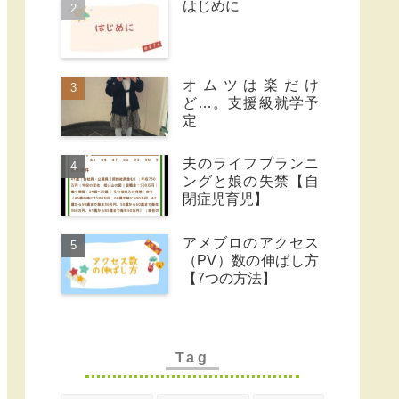
はじめに
オムツは楽だけ
ど…。支援級就学予
定
夫のライフプランニ
ングと娘の失禁【自
閉症児育児】
アメブロのアクセス
（PV）数の伸ばし方
【7つの方法】
Tag