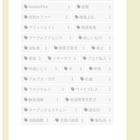
AmebaPick
1
副業
1
特別オファー
1
検索上位
1
アフィリエイト
1
発達検査
1
グーグルアドセンス
1
欲しいもの
1
自転車
1
障害児育児
1
幸せ
1
異食
1
イヤーマフ
1
ブログ収入
1
性器いじり
1
夫
1
年収
1
アルプス一万尺
1
礼儀
1
マクドナルド
1
ワードプレス
1
触覚過敏
1
発達障害児育児
1
オープンクエスチョン
1
誕生日
1
知能指数
1
言葉の成長
1
返礼品
1