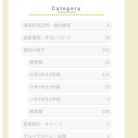
Category
保育所等訪問・個別療育
5
資産運用・手当について
18
普段の様子
291
療育園
26
小学3年生2学期
121
小学1年生3学期
33
小学1年生2学期
3
療育園
105
家族旅行・キャンプ
5
グループホーム・副業
4