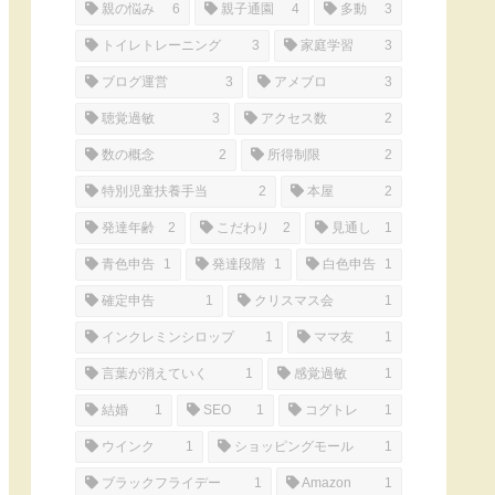
親の悩み
6
親子通園
4
多動
3
トイレトレーニング
3
家庭学習
3
ブログ運営
3
アメブロ
3
聴覚過敏
3
アクセス数
2
数の概念
2
所得制限
2
特別児童扶養手当
2
本屋
2
発達年齢
2
こだわり
2
見通し
1
青色申告
1
発達段階
1
白色申告
1
確定申告
1
クリスマス会
1
インクレミンシロップ
1
ママ友
1
言葉が消えていく
1
感覚過敏
1
結婚
1
SEO
1
コグトレ
1
ウインク
1
ショッピングモール
1
ブラックフライデー
1
Amazon
1