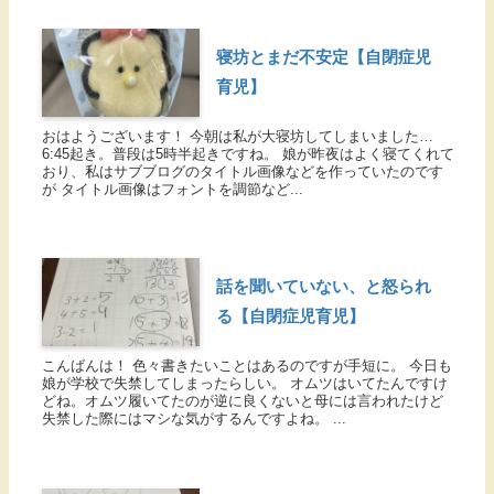
寝坊とまだ不安定【自閉症児
育児】
おはようございます！ 今朝は私が大寝坊してしまいました…
6:45起き。普段は5時半起きですね。 娘が昨夜はよく寝てくれて
おり、私はサブブログのタイトル画像などを作っていたのです
が タイトル画像はフォントを調節など...
話を聞いていない、と怒られ
る【自閉症児育児】
こんばんは！ 色々書きたいことはあるのですが手短に。 今日も
娘が学校で失禁してしまったらしい。 オムツはいてたんですけ
どね。オムツ履いてたのが逆に良くないと母には言われたけど
失禁した際にはマシな気がするんですよね。 ...