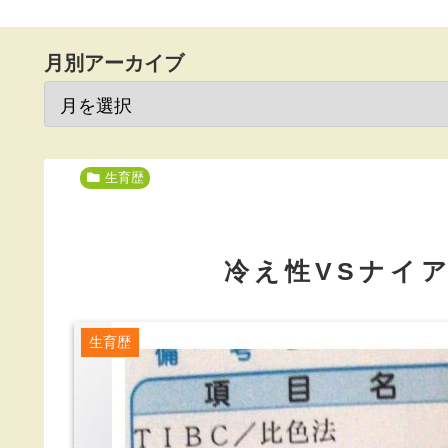
月別アーカイブ
生育歴
冷え性VSナイ
生育歴