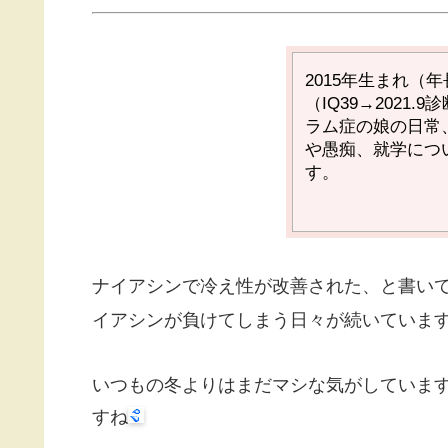
2015
年生まれ（年
（
IQ39→2021.9
診
ラム症の娘の日常
や愚痴、就学につ
す。
ナイアシンで冷え性が改善された、と書い
イアシンが負けてしまう日々が続いていま
いつもの冬よりはまだマシな気がしていま
すね