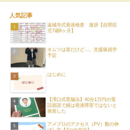
人気記事
遠城寺式発達検査 進捗【自閉症
児7歳6ヶ月】
オムツは楽だけど…。支援級就学
予定
はじめに
【澤口式育脳法】40分1万円の電
話面談で娘は発達障害ではないと
発覚した
アメブロのアクセス（PV）数の伸
ばし方【7つの方法】