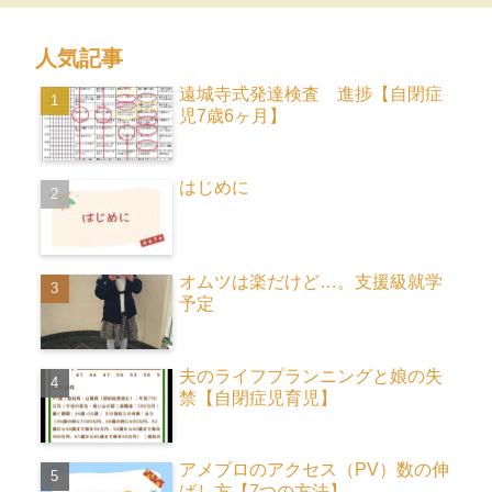
人気記事
遠城寺式発達検査 進捗【自閉症
児7歳6ヶ月】
はじめに
オムツは楽だけど…。支援級就学
予定
夫のライフプランニングと娘の失
禁【自閉症児育児】
アメブロのアクセス（PV）数の伸
ばし方【7つの方法】