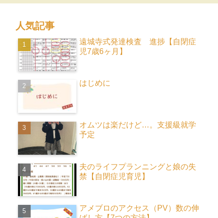
人気記事
遠城寺式発達検査 進捗【自閉症
児7歳6ヶ月】
はじめに
オムツは楽だけど…。支援級就学
予定
夫のライフプランニングと娘の失
禁【自閉症児育児】
アメブロのアクセス（PV）数の伸
ばし方【7つの方法】