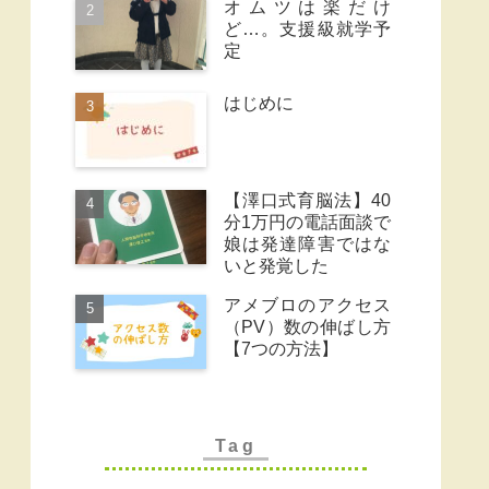
オムツは楽だけ
ど…。支援級就学予
定
はじめに
【澤口式育脳法】40
分1万円の電話面談で
娘は発達障害ではな
いと発覚した
アメブロのアクセス
（PV）数の伸ばし方
【7つの方法】
Tag