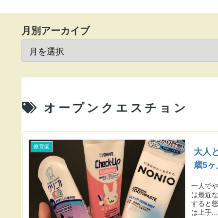
月別アーカイブ
オープンクエスチョン
療育園
大人
歳5
一人でや
は最近
すると怒
は上手...