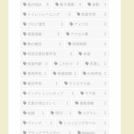
親の悩み
6
親子通園
4
多動
3
トイレトレーニング
3
家庭学習
3
ブログ運営
3
アメブロ
3
聴覚過敏
3
アクセス数
2
数の概念
2
所得制限
2
特別児童扶養手当
2
本屋
2
発達年齢
2
こだわり
2
見通し
1
青色申告
1
発達段階
1
白色申告
1
確定申告
1
クリスマス会
1
インクレミンシロップ
1
ママ友
1
言葉が消えていく
1
感覚過敏
1
結婚
1
SEO
1
コグトレ
1
ウインク
1
ショッピングモール
1
ブラックフライデー
1
Amazon
1