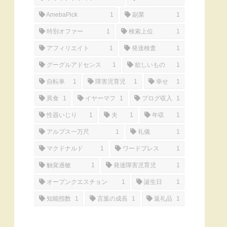
AmebaPick
1
副業
1
特別オファー
1
検索上位
1
アフィリエイト
1
発達検査
1
グーグルアドセンス
1
欲しいもの
1
自転車
1
障害児育児
1
幸せ
1
異食
1
イヤーマフ
1
ブログ収入
1
性器いじり
1
夫
1
年収
1
アルプス一万尺
1
礼儀
1
マクドナルド
1
ワードプレス
1
触覚過敏
1
発達障害児育児
1
オープンクエスチョン
1
誕生日
1
知能指数
1
言葉の成長
1
返礼品
1