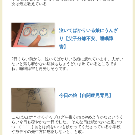
次は最近教えている...
泣いてばかりいる娘にうんざ
り【父子分離不安、睡眠障
害】
2日くらい前から、泣いてばかりいる娘に疲れています。夫がい
ないと落ち着かない症状もちょうどいま出ているところです
ね。睡眠障害も再発しそうです。
今日の娘【自閉症児育児】
こんばんは^ ^ そろそろブログを書くのはやめようかなというく
らい今日も穏やかな一日でした。 そんな日は続かないと思いつ
つ…(⌒-⌒; ) あとは娘をいつも預かってくださっている小学校
や放デイの先生方に感謝しないと、と改...