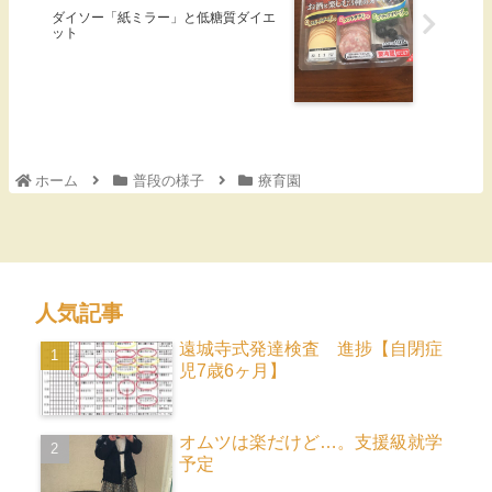
ダイソー「紙ミラー」と低糖質ダイエ
ット
ホーム
普段の様子
療育園
人気記事
遠城寺式発達検査 進捗【自閉症
児7歳6ヶ月】
オムツは楽だけど…。支援級就学
予定