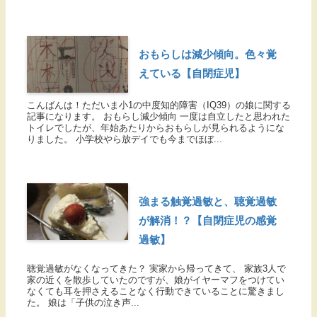
おもらしは減少傾向。色々覚
えている【自閉症児】
こんばんは！ただいま小1の中度知的障害（IQ39）の娘に関する
記事になります。 おもらし減少傾向 一度は自立したと思われた
トイレでしたが、年始あたりからおもらしが見られるようにな
りました。 小学校やら放デイでも今までほぼ...
強まる触覚過敏と、聴覚過敏
が解消！？【自閉症児の感覚
過敏】
聴覚過敏がなくなってきた？ 実家から帰ってきて、 家族3人で
家の近くを散歩していたのですが、娘がイヤーマフをつけてい
なくても耳を押さえることなく行動できていることに驚きまし
た。 娘は「子供の泣き声...