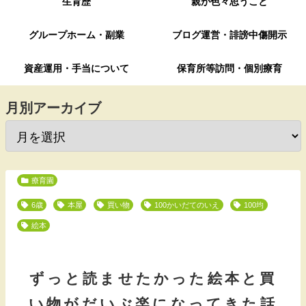
生育歴
親が色々思うこと
グループホーム・副業
ブログ運営・誹謗中傷開示
資産運用・手当について
保育所等訪問・個別療育
月別アーカイブ
療育園
6歳
本屋
買い物
100かいだてのいえ
100均
絵本
ずっと読ませたかった絵本と買
い物がだいぶ楽になってきた話