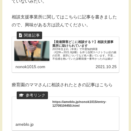
ていないみたい。
相談支援事業所に関してはこちらに記事を書きました
ので、興味がある方は読んでください。
【発達障害どこに相談する？】相談支援事
業所に助けられています
2015年生まれ（年長）で中度知的障害
（IQ39→2021.9診断）を伴う自閉スペクトラム症の娘
の日常、就学についてなど色々書いています。不安と
不信感を抱いていた診断前後一番辛かったのは娘が
「自閉症スペクトラム」と診断され...
nonok1015.com
2021.10.25
療育園のママさんに相談されたときの記事はこちら
https://ameblo.jp/nonok1015/entry-
12709104450.html
ameblo.jp