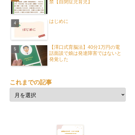
禁【自閉症児育児】
はじめに
【澤口式育脳法】40分1万円の電
話面談で娘は発達障害ではないと
発覚した
これまでの記事