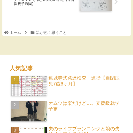
園親子通園】
ホーム
親が色々思うこと
人気記事
遠城寺式発達検査 進捗【自閉症
児7歳6ヶ月】
オムツは楽だけど…。支援級就学
予定
夫のライフプランニングと娘の失