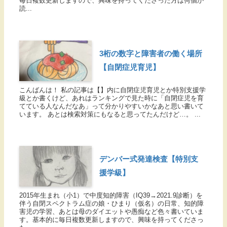
毎日複数更新しますので、興味を持ってくださった方は何個か
読...
3桁の数字と障害者の働く場所
【自閉症児育児】
こんばんは！ 私の記事は【】内に自閉症児育児とか特別支援学
級とか書くけど、あれはランキングで見た時に「自閉症児を育
てている人なんだなあ」って分かりやすいかなあと思い書いて
います。 あとは検索対策にもなると思ってたんだけど…。 ...
デンバー式発達検査【特別支
援学級】
2015年生まれ（小1）で中度知的障害（IQ39→2021.9診断）を
伴う自閉スペクトラム症の娘・ひまり（仮名）の日常、知的障
害児の学習、あとは母のダイエットや愚痴など色々書いていま
す。基本的に毎日複数更新しますので、興味を持ってくださっ