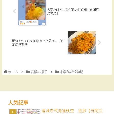
大変だけど…我が家のお姫様【自閉症
児育児】
爆速！たまに知的障害？と思う。【自
閉症児育児】
ホーム
普段の様子
小学3年生2学期
人気記事
遠城寺式発達検査 進捗【自閉症