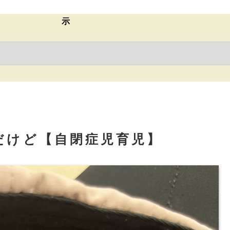
示
だけど【自閉症児育児】