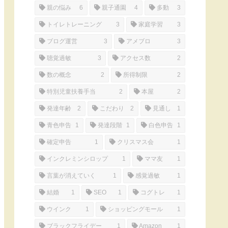
親の悩み
6
親子通園
4
多動
3
トイレトレーニング
3
家庭学習
3
ブログ運営
3
アメブロ
3
聴覚過敏
3
アクセス数
2
数の概念
2
所得制限
2
特別児童扶養手当
2
本屋
2
発達年齢
2
こだわり
2
見通し
1
青色申告
1
発達段階
1
白色申告
1
確定申告
1
クリスマス会
1
インクレミンシロップ
1
ママ友
1
言葉が消えていく
1
感覚過敏
1
結婚
1
SEO
1
コグトレ
1
ウインク
1
ショッピングモール
1
ブラックフライデー
1
Amazon
1