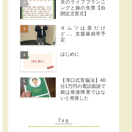
夫のライフプランニ
ングと娘の失禁【自
閉症児育児】
オムツは楽だけ
ど…。支援級就学予
定
はじめに
【澤口式育脳法】40
分1万円の電話面談で
娘は発達障害ではな
いと発覚した
Tag