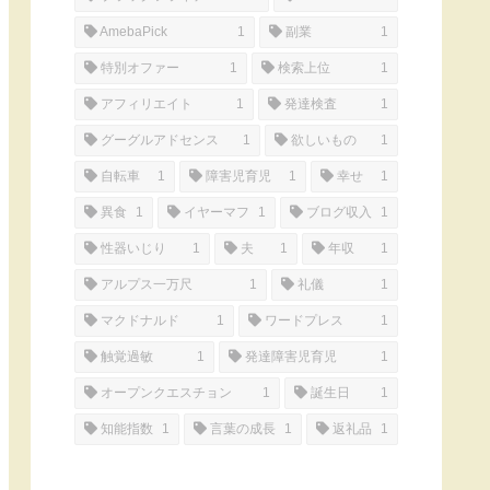
AmebaPick
1
副業
1
特別オファー
1
検索上位
1
アフィリエイト
1
発達検査
1
グーグルアドセンス
1
欲しいもの
1
自転車
1
障害児育児
1
幸せ
1
異食
1
イヤーマフ
1
ブログ収入
1
性器いじり
1
夫
1
年収
1
アルプス一万尺
1
礼儀
1
マクドナルド
1
ワードプレス
1
触覚過敏
1
発達障害児育児
1
オープンクエスチョン
1
誕生日
1
知能指数
1
言葉の成長
1
返礼品
1