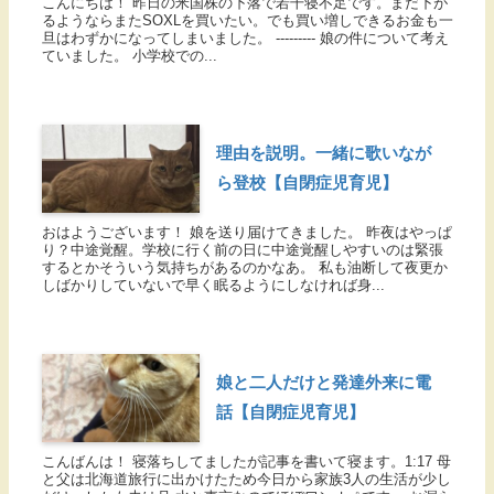
こんにちは！ 昨日の米国株の下落で若干寝不足です。まだ下が
るようならまたSOXLを買いたい。でも買い増しできるお金も一
旦はわずかになってしまいました。 --------- 娘の件について考え
ていました。 小学校での...
理由を説明。一緒に歌いなが
ら登校【自閉症児育児】
おはようございます！ 娘を送り届けてきました。 昨夜はやっぱ
り？中途覚醒。学校に行く前の日に中途覚醒しやすいのは緊張
するとかそういう気持ちがあるのかなあ。 私も油断して夜更か
しばかりしていないで早く眠るようにしなければ身...
娘と二人だけと発達外来に電
話【自閉症児育児】
こんばんは！ 寝落ちしてましたが記事を書いて寝ます。1:17 母
と父は北海道旅行に出かけたため今日から家族3人の生活が少し