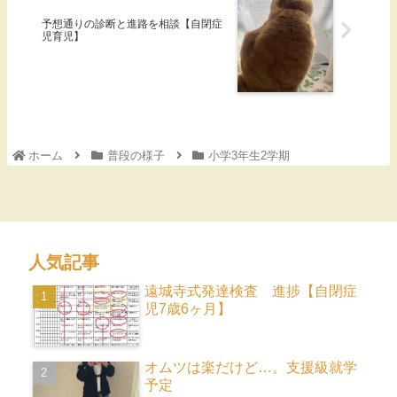
予想通りの診断と進路を相談【自閉症
児育児】
ホーム
普段の様子
小学3年生2学期
人気記事
遠城寺式発達検査 進捗【自閉症
児7歳6ヶ月】
オムツは楽だけど…。支援級就学
予定