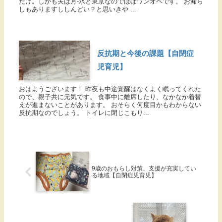
だけ。しかも夫は月-水と東京なのでほぼワンオペです。 お漏ら
しもありますししんどい？と思いきや ...
反抗期と今後の課題【自閉症
児育児】
おはようございます！ 昨夜も中途覚醒はなくよく眠ってくれた
ので、親子共に元気です。 食事中に離席したり、なかなか着替
えが進まないことがあります。 おそらく何度目かもわからない
反抗期なのでしょう。 トイレに閉じこもり...
9歳のおもらし対策、支援が充実してい
る地域【自閉症児育児】