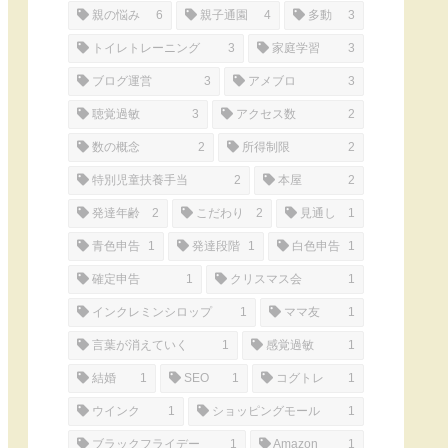
親の悩み
6
親子通園
4
多動
3
トイレトレーニング
3
家庭学習
3
ブログ運営
3
アメブロ
3
聴覚過敏
3
アクセス数
2
数の概念
2
所得制限
2
特別児童扶養手当
2
本屋
2
発達年齢
2
こだわり
2
見通し
1
青色申告
1
発達段階
1
白色申告
1
確定申告
1
クリスマス会
1
インクレミンシロップ
1
ママ友
1
言葉が消えていく
1
感覚過敏
1
結婚
1
SEO
1
コグトレ
1
ウインク
1
ショッピングモール
1
ブラックフライデー
1
Amazon
1