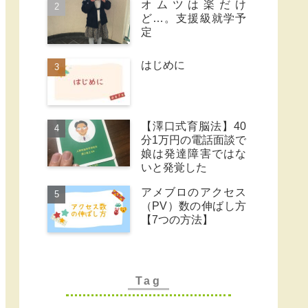
オムツは楽だけ
ど…。支援級就学予
定
はじめに
【澤口式育脳法】40
分1万円の電話面談で
娘は発達障害ではな
いと発覚した
アメブロのアクセス
（PV）数の伸ばし方
【7つの方法】
Tag