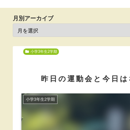
月別アーカイブ
小学3年生2学期
昨日の運動会と今日は
小学3年生2学期