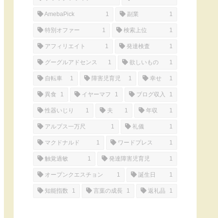
AmebaPick
1
副業
1
特別オファー
1
検索上位
1
アフィリエイト
1
発達検査
1
グーグルアドセンス
1
欲しいもの
1
自転車
1
障害児育児
1
幸せ
1
異食
1
イヤーマフ
1
ブログ収入
1
性器いじり
1
夫
1
年収
1
アルプス一万尺
1
礼儀
1
マクドナルド
1
ワードプレス
1
触覚過敏
1
発達障害児育児
1
オープンクエスチョン
1
誕生日
1
知能指数
1
言葉の成長
1
返礼品
1