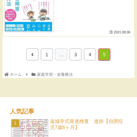
2021.08.06
1
…
3
4
5
ホーム
家庭学習・栄養療法
人気記事
遠城寺式発達検査 進捗【自閉症
児7歳6ヶ月】