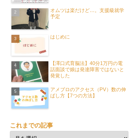
オムツは楽だけど…。支援級就学
予定
はじめに
【澤口式育脳法】40分1万円の電
話面談で娘は発達障害ではないと
発覚した
アメブロのアクセス（PV）数の伸
ばし方【7つの方法】
これまでの記事