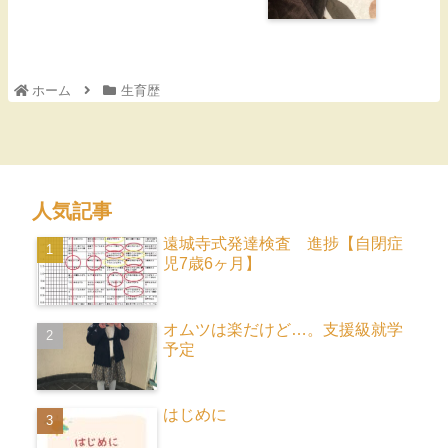
ホーム
生育歴
人気記事
遠城寺式発達検査 進捗【自閉症
児7歳6ヶ月】
オムツは楽だけど…。支援級就学
予定
はじめに