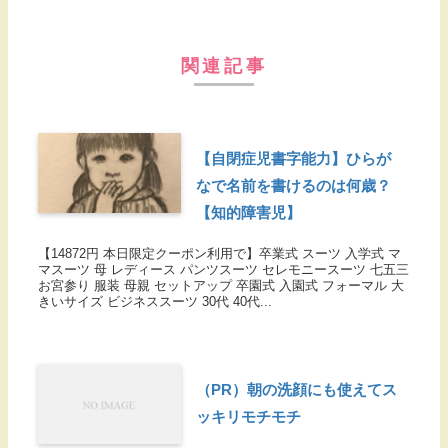
関連記事
【自閉症児書字能力】ひらが
なで名前を書けるのは何歳？
【知的障害児】
【14872円 本日限定クーポン利用で】卒業式 スーツ 入学式 マ
マスーツ 母 レディース パンツスーツ セレモニースーツ 七五三
お宮参り 服装 母親 セットアップ 卒園式 入園式 フォーマル 大
きいサイズ ビジネススーツ 30代 40代...
（PR）朝の洗顔にも使えてス
ッキリモチモチ