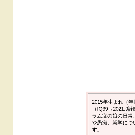
2015
年生まれ（年
（
IQ39→2021.9
診
ラム症の娘の日常
や愚痴、就学につ
す。