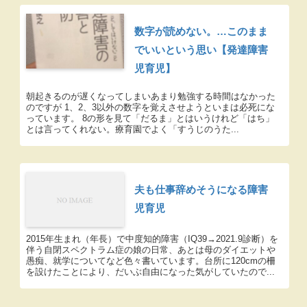
数字が読めない。…このまま
でいいという思い【発達障害
児育児】
朝起きるのが遅くなってしまいあまり勉強する時間はなかった
のですが 1、2、3以外の数字を覚えさせようといまは必死にな
っています。 8の形を見て「だるま」とはいうけれど「はち」
とは言ってくれない。療育園でよく「すうじのうた...
夫も仕事辞めそうになる障害
児育児
2015年生まれ（年長）で中度知的障害（IQ39→2021.9診断）を
伴う自閉スペクトラム症の娘の日常、あとは母のダイエットや
愚痴、就学についてなど色々書いています。台所に120cmの柵
を設けたことにより、だいぶ自由になった気がしていたので...