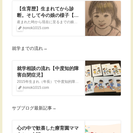
【生育歴】生まれてから診
断。そして今の娘の様子【自
閉症】
産まれた時から現在に至るまでの娘の様子をまとめました。6歳以降にブログを書き出したのでそれ以降の様子はアメブロや、当ブログの記事を個別で見ていただくのが良いかなと思います。妊娠中、産まれてから1歳になるまで妊娠中は全く異常なし→破水からの出
nonok1015.com
就学までの流れ→
就学相談の流れ【中度知的障
害自閉症児】
2015年生まれ（年長）で中度知的障害（IQ39→2021.9診断）を伴う自閉スペクトラム症の娘の日常、あとは母のダイエットや愚痴、就学についてなど色々書いています。就学相談の流れ就学に関する説明会（年中冬の2月）就学相談スタート・初回面談
nonok1015.com
サブブログ最新記事→
心の中で歓喜した療育園ママ