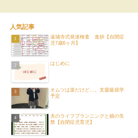
人気記事
遠城寺式発達検査 進捗【自閉症
児7歳6ヶ月】
はじめに
オムツは楽だけど…。支援級就学
予定
夫のライフプランニングと娘の失
禁【自閉症児育児】