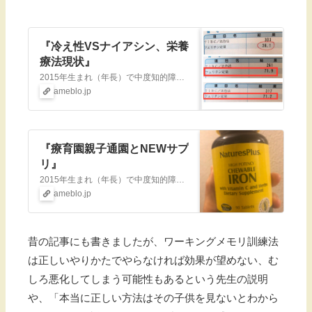
『冷え性VSナイアシン、栄養
療法現状』
2015年生まれ（年長）で中度知的障害（IQ39→2021.9診断）を伴う自閉スペクトラム症の娘の日常、あとは母のダイエットや愚痴、就学についてなど色々書…
ameblo.jp
『療育園親子通園とNEWサプ
リ』
2015年生まれ（年長）で中度知的障害（IQ39→2021.9診断）を伴う自閉スペクトラム症の娘の日常、あとは母のダイエットや愚痴、就学についてなど色々書いて…
ameblo.jp
昔の記事にも書きましたが、ワーキングメモリ訓練法
は正しいやりかたでやらなければ効果が望めない、む
しろ悪化してしまう可能性もあるという先生の説明
や、「本当に正しい方法はその子供を見ないとわから