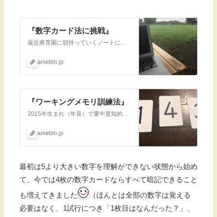
『数字カード法に挑戦』
最近療育園に朝持っていくノートに書くこと困らなくていいですね！ブログ書いてるおかげだと思います読み返したりはあまりしないですが笑最近メラトベルのおかげか本当に…
ameblo.jp
『ワーキングメモリ訓練法』
2015年生まれ（年長）で重中度知的障害（IQ36→2020.2診断）を伴う自閉スペクトラム症の娘の日常、あとは母のダイエットや愚痴、就学についてなど色々書い…
ameblo.jp
最初は5より大きい数字を理解ができない状態から始め
て、今では4枚の数字カードならすべて暗記できること
も増えてきました
（ほんとは全部の数字は覚える
必要はなく、1試行につき「1枚目はなんだった？」、