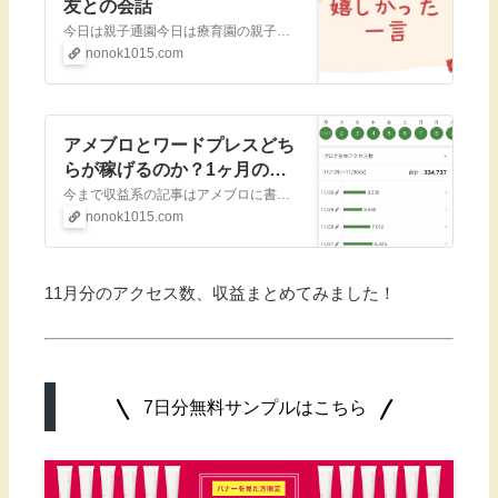
友との会話
今日は親子通園今日は療育園の親子通園に行ってきました。昨日キャンプから帰ってきたばかりで正直しんどかったです…。月に4回ノルマがあるので療育園に子供を通わせているママさんでフルタイム正社員のかたとか存在するのかなあ？と疑問に思う。療育園に着
nonok1015.com
アメブロとワードプレスどち
らが稼げるのか？1ヶ月のア
クセスと収益
今まで収益系の記事はアメブロに書いていましたが、なんとなく見たくない人も多い気がしたので、こちらで書くことにしました。ワードプレスでサイトを立ち上げて約2ヶ月アメブロのサブブログとしてこのブログを立ち上げてから約2ヶ月（10/7開設）が経ち
nonok1015.com
11月分のアクセス数、収益まとめてみました！
7日分無料サンプルはこちら