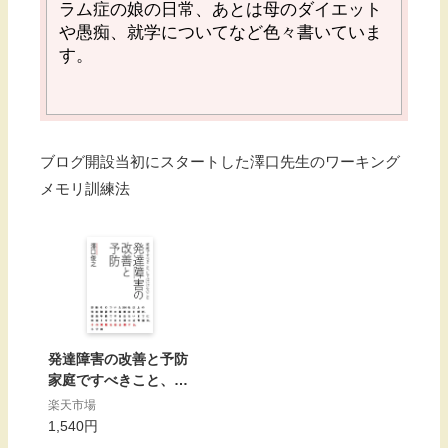
ラム症の娘の日常、あとは母のダイエット
や愚痴、就学についてなど色々書いていま
す。
ブログ開設当初にスタートした澤口先生のワーキング
メモリ訓練法
発達障害の改善と予防
家庭ですべきこと、し
てはいけないこと [ 澤
楽天市場
口 俊之 ]
1,540円