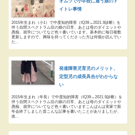
オムツで小学校に通う娘のト
イトレ事情
2015年生まれ（小1）で中度知的障害（IQ39→2021.9診断）を
伴う自閉スペクトラム症の娘の日常、あとは母のダイエットや
愚痴、就学についてなど色々書いています。基本的に毎日複数
更新しますので、興味を持ってくださった方は何個か読んでい
た...
発達障害児育児のメリット、
定型児の成長具合がわからな
い
2015年生まれ（年長）で中度知的障害（IQ39→2021.9診断）を
伴う自閉スペクトラム症の娘の日常、あとは母のダイエットや
愚痴、就学についてなど色々書いていますこんばんは実家で新
年会終了しました昔こんな記事を書いたことがありましたが、
改...