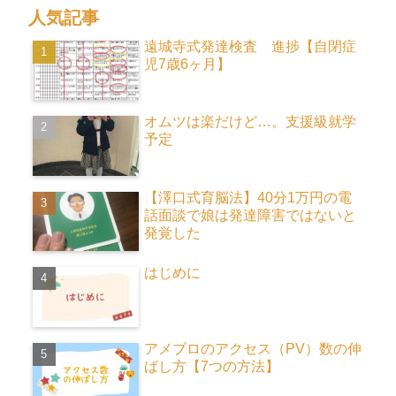
人気記事
遠城寺式発達検査 進捗【自閉症
児7歳6ヶ月】
オムツは楽だけど…。支援級就学
予定
【澤口式育脳法】40分1万円の電
話面談で娘は発達障害ではないと
発覚した
はじめに
アメブロのアクセス（PV）数の伸
ばし方【7つの方法】