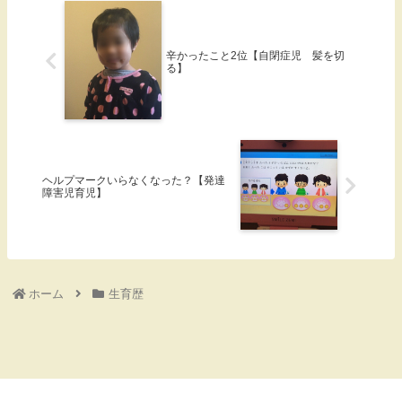
辛かったこと2位【自閉症児 髪を切
る】
ヘルプマークいらなくなった？【発達
障害児育児】
ホーム
生育歴