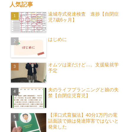
人気記事
遠城寺式発達検査 進捗【自閉症
児7歳6ヶ月】
はじめに
オムツは楽だけど…。支援級就学
予定
夫のライフプランニングと娘の失
禁【自閉症児育児】
【澤口式育脳法】40分1万円の電
話面談で娘は発達障害ではないと
発覚した