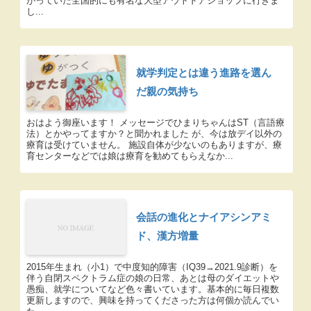
がっていた全国的にも有名な大型アウトドアショップに行きま
し...
就学判定とは違う進路を選ん
だ親の気持ち
おはよう御座います！ メッセージでひまりちゃんはST（言語療
法）とかやってますか？と聞かれました が、今は放デイ以外の
療育は受けていません。 施設自体が少ないのもありますが、療
育センターなどでは娘は療育を勧めてもらえなか...
会話の進化とナイアシンアミ
ド、漢方増量
2015年生まれ（小1）で中度知的障害（IQ39→2021.9診断）を
伴う自閉スペクトラム症の娘の日常、あとは母のダイエットや
愚痴、就学についてなど色々書いています。基本的に毎日複数
更新しますので、興味を持ってくださった方は何個か読んでい