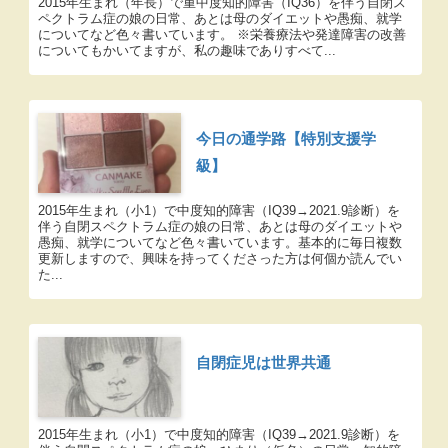
2015年生まれ（年長）で重中度知的障害（IQ36）を伴う自閉ス
ペクトラム症の娘の日常、あとは母のダイエットや愚痴、就学
についてなど色々書いています。 ※栄養療法や発達障害の改善
についてもかいてますが、私の趣味でありすべて...
今日の通学路【特別支援学
級】
2015年生まれ（小1）で中度知的障害（IQ39→2021.9診断）を
伴う自閉スペクトラム症の娘の日常、あとは母のダイエットや
愚痴、就学についてなど色々書いています。基本的に毎日複数
更新しますので、興味を持ってくださった方は何個か読んでい
た...
自閉症児は世界共通
2015年生まれ（小1）で中度知的障害（IQ39→2021.9診断）を