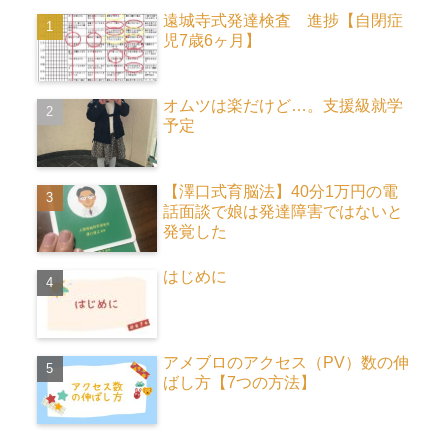
遠城寺式発達検査 進捗【自閉症
児7歳6ヶ月】
オムツは楽だけど…。支援級就学
予定
【澤口式育脳法】40分1万円の電
話面談で娘は発達障害ではないと
発覚した
はじめに
アメブロのアクセス（PV）数の伸
ばし方【7つの方法】