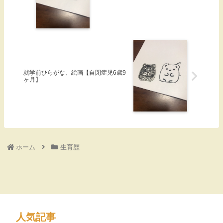
就学前ひらがな、絵画【自閉症児6歳9
ヶ月】
ホーム
生育歴
人気記事