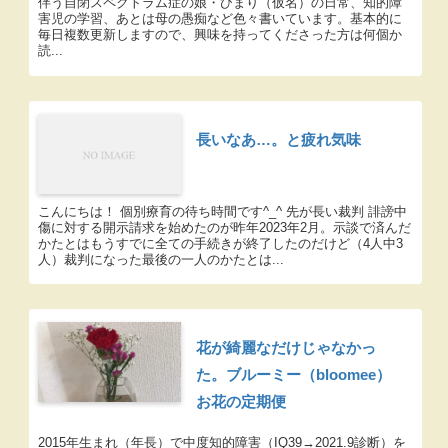
伴う自閉スペクトラム症の娘・ひまり（仮名）の日常、知的障
害児の学習、あとは母の愚痴など色々書いています。基本的に
毎日複数更新しますので、興味を持ってくださった方は何個か
読...
長いなあ…。と疲れ気味
こんにちは！ 個別療育の待ち時間です^_^ 先が長い裁判 誹謗中
傷に対する開示請求を始めたのが昨年2023年2月。示談で済んだ
かたとはもうすでに全ての手続きが終了したのだけど（4人中3
人）裁判になった最後の一人のかたとは...
花が綺麗なだけじゃなかっ
た。ブルーミー（bloomee）
お花の定期便
2015年生まれ（年長）で中度知的障害（IQ39→2021.9診断）を