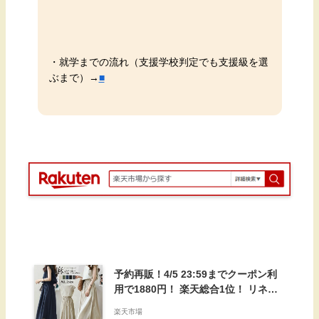
・就学までの流れ（支援学校判定でも支援級を選
ぶまで）→
■
予約再販！4/5 23:59までクーポン利
用で1880円！ 楽天総合1位！ リネン
混ワンピース フレンチスリーブ ウエ
楽天市場
ストゴム 綿麻 リネン混 ワンピース