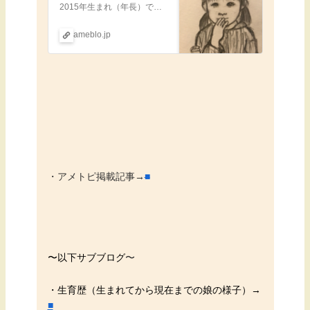
2015年生まれ（年長）で中度知的障害（IQ39→2021.9診断）を伴う自閉スペクトラム症の娘の日常、あとは母のダイエットや愚痴、就学についてなど色々書いて…
ameblo.jp
・アメトピ掲載記事→
■
〜
以下サブブログ
〜
・生育歴（生まれてから現在までの娘の様子）→
■