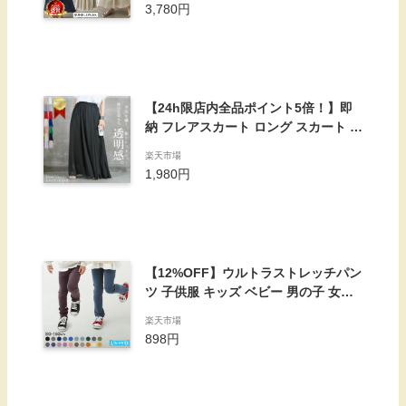
3,780円
ロング マキシ A ライン ウエストシャ
ーリング ワンピ レディース リネンワ
ンピース
【24h限店内全品ポイント5倍！】即
納 フレアスカート ロング スカート レ
ディース シフォンスカート シフォン
楽天市場
マキシスカート マキシ 無地 aライン
1,980円
体型カバー ウエストゴム 膝下 ひざ下
マキシ丈 80cm 90cm 100cm スカー
ト丈 メール便 送料無料
【12%OFF】ウルトラストレッチパン
ツ 子供服 キッズ ベビー 男の子 女の
子 ロングパンツ ズボン パンツ ボトム
楽天市場
ス 【送料無料】
898円