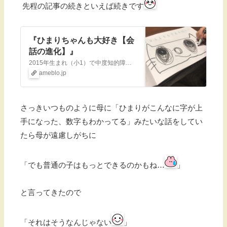
先程の記事の続きといえば続きです
『ひまりちゃんも大好き【会
話の進化】』
2015年生まれ（小1）で中度知的障害（IQ39→2021.9診断）を伴う自閉スペクトラム症の娘の日常、あとは母のダイエットや愚痴、就学についてなど色々書いて…
ameblo.jp
さっきいつものように母に「ひまりがこんなに字が上
手になった、数字もわかってる」みたいな話をしてい
たら母が遠慮しがちに
「でも普通の子はもっとできるのかもね…
」
と言ってきたので
「それはそうなんじゃない
」