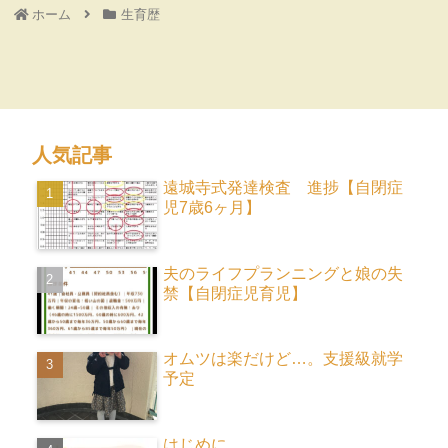
ホーム
生育歴
人気記事
遠城寺式発達検査 進捗【自閉症
児7歳6ヶ月】
夫のライフプランニングと娘の失
禁【自閉症児育児】
オムツは楽だけど…。支援級就学
予定
はじめに