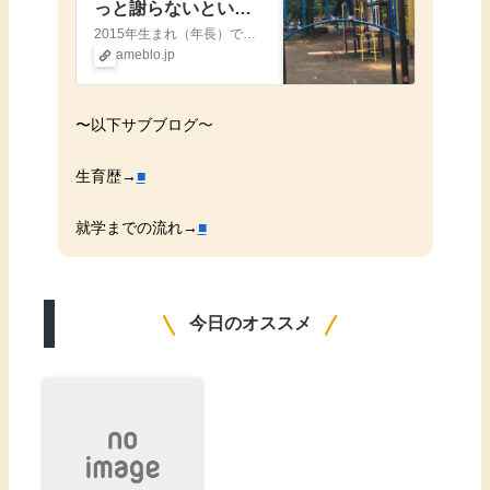
っと謝らないといけ
ないのか』
2015年生まれ（年長）で中度知的障害（IQ39→2021.9診断）を伴う自閉スペクトラム症の娘の日常、あとは母のダイエットや愚痴、就学についてなど色々書いて…
ameblo.jp
〜
以下サブブログ
〜
生育歴→
■
就学までの流れ→
■
今日のオススメ