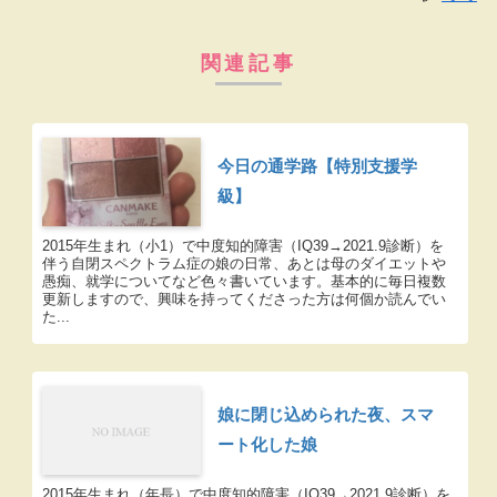
関連記事
今日の通学路【特別支援学
級】
2015年生まれ（小1）で中度知的障害（IQ39→2021.9診断）を
伴う自閉スペクトラム症の娘の日常、あとは母のダイエットや
愚痴、就学についてなど色々書いています。基本的に毎日複数
更新しますので、興味を持ってくださった方は何個か読んでい
た...
娘に閉じ込められた夜、スマ
ート化した娘
2015年生まれ（年長）で中度知的障害（IQ39→2021.9診断）を