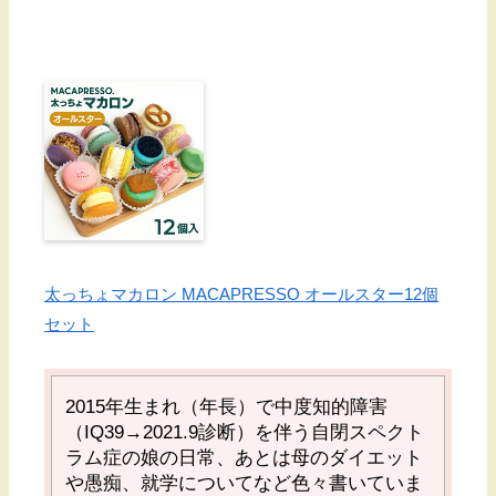
太っちょマカロン MACAPRESSO オールスター12個
セット
2015
年生まれ（年長）で中度知的障害
（
IQ39→2021.9
診断）を伴う自閉スペクト
ラム症の娘の日常、あとは母のダイエット
や愚痴、就学についてなど色々書いていま