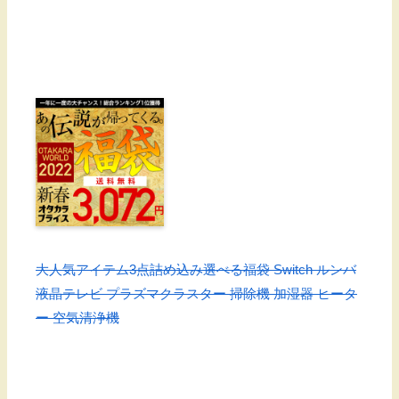
大人気アイテム3点詰め込み選べる福袋 Switch ルンバ
液晶テレビ プラズマクラスター 掃除機 加湿器 ヒータ
ー 空気清浄機