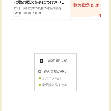
に数の概念を身につけさせる
には
昨日、澤口先生の奥様の電話面談を受けて「数の概念」を身につけさせるのが今一番娘に必要なことだと理解したのですが、 数の概念って実際何なんだろうって所からまず考えていきたいと思います。数の概念とは澤口京子先生がおっしゃるには「お菓子が3
nonok1015.com
目次
娘の音読の実力
オススメ商品
楽天購入品まとめ