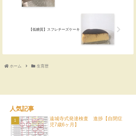
【低糖質】スフレチーズケーキ
ホーム
生育歴
人気記事
遠城寺式発達検査 進捗【自閉症
児7歳6ヶ月】