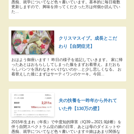
愚痴、就学についてなど色々書いています。基本的に毎日複数
更新しますので、興味を持ってくださった方は何個か読んでい
た...
クリスマスイブ。成長とこだ
わり【自閉症児】
おはよう御座います！ 昨日の様子を追記していきます。 家に帰
ったあとはおもらししてしまった服をまずお着替え。まだおも
らしパンツを洗わなきゃいけないのか…と少し悲しくなる。 お
着替えした後にまずはサーティワンのケーキ。今回...
夫の扶養を一昨年から外れて
いた件【130万の壁】
2015年生まれ（年長）で中度知的障害（IQ39→2021.9診断）を
伴う自閉スペクトラム症の娘の日常、あとは母のダイエットや
愚痴、就学についてなど色々書いています※娘はあまり関係な