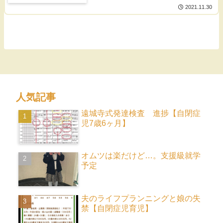
2021.11.30
人気記事
遠城寺式発達検査 進捗【自閉症
児7歳6ヶ月】
オムツは楽だけど…。支援級就学
予定
夫のライフプランニングと娘の失
禁【自閉症児育児】