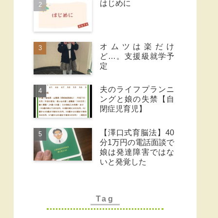
はじめに
オムツは楽だけ
ど…。支援級就学予
定
夫のライフプランニ
ングと娘の失禁【自
閉症児育児】
【澤口式育脳法】40
分1万円の電話面談で
娘は発達障害ではな
いと発覚した
Tag