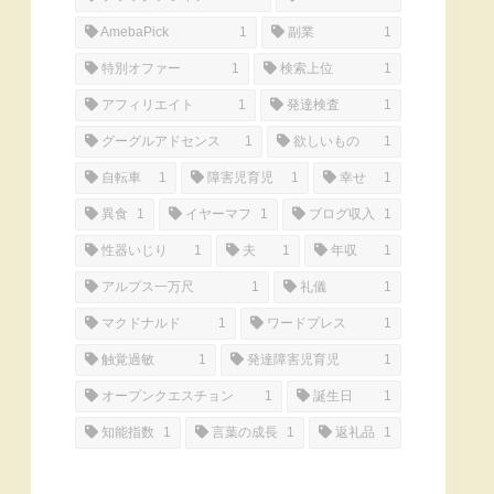
AmebaPick
1
副業
1
特別オファー
1
検索上位
1
アフィリエイト
1
発達検査
1
グーグルアドセンス
1
欲しいもの
1
自転車
1
障害児育児
1
幸せ
1
異食
1
イヤーマフ
1
ブログ収入
1
性器いじり
1
夫
1
年収
1
アルプス一万尺
1
礼儀
1
マクドナルド
1
ワードプレス
1
触覚過敏
1
発達障害児育児
1
オープンクエスチョン
1
誕生日
1
知能指数
1
言葉の成長
1
返礼品
1