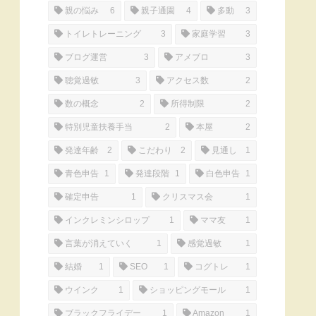
親の悩み
6
親子通園
4
多動
3
トイレトレーニング
3
家庭学習
3
ブログ運営
3
アメブロ
3
聴覚過敏
3
アクセス数
2
数の概念
2
所得制限
2
特別児童扶養手当
2
本屋
2
発達年齢
2
こだわり
2
見通し
1
青色申告
1
発達段階
1
白色申告
1
確定申告
1
クリスマス会
1
インクレミンシロップ
1
ママ友
1
言葉が消えていく
1
感覚過敏
1
結婚
1
SEO
1
コグトレ
1
ウインク
1
ショッピングモール
1
ブラックフライデー
1
Amazon
1