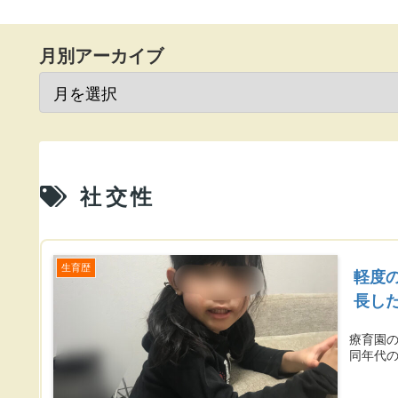
月別アーカイブ
社交性
生育歴
軽度
長し
療育園
同年代