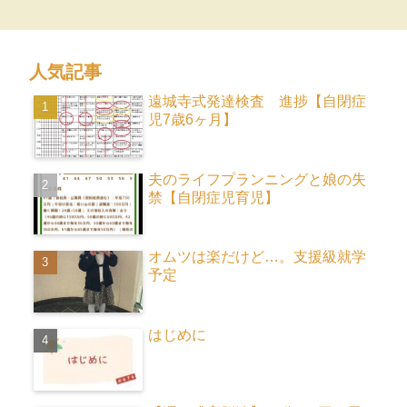
人気記事
遠城寺式発達検査 進捗【自閉症
児7歳6ヶ月】
夫のライフプランニングと娘の失
禁【自閉症児育児】
オムツは楽だけど…。支援級就学
予定
はじめに