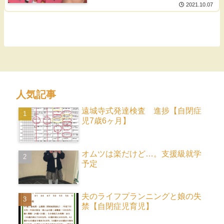
2021.10.07
人気記事
遠城寺式発達検査 進捗【自閉症
児7歳6ヶ月】
オムツは楽だけど…。支援級就学
予定
夫のライフプランニングと娘の失
禁【自閉症児育児】