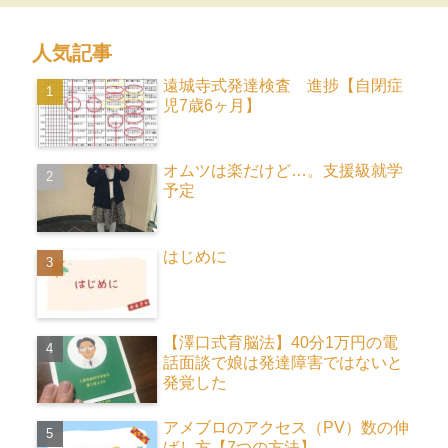
人気記事
遠城寺式発達検査 進捗【自閉症
児7歳6ヶ月】
オムツは楽だけど…。支援級就学
予定
はじめに
【澤口式育脳法】40分1万円の電
話面談で娘は発達障害ではないと
発覚した
アメブロのアクセス（PV）数の伸
ばし方【7つの方法】