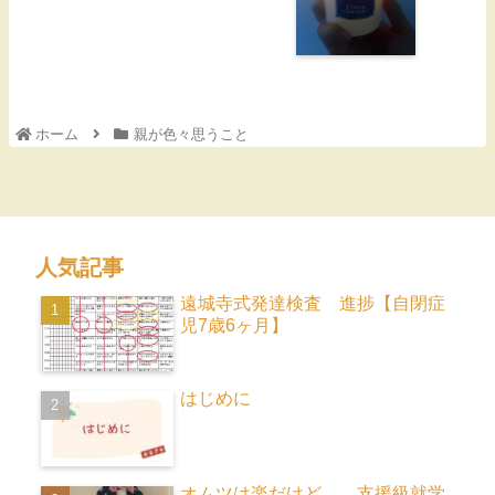
ホーム
親が色々思うこと
人気記事
遠城寺式発達検査 進捗【自閉症
児7歳6ヶ月】
はじめに
オムツは楽だけど…。支援級就学