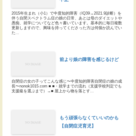
2015年生まれ（小1）で中度知的障害（IQ39→2021.9診断）を
伴う自閉スペクトラム症の娘の日常、あとは母のダイエットや
愚痴、就学についてなど色々書いています。基本的に毎日複数
更新しますので、興味を持ってくださった方は何個か読んでい
た...
前より娘の障害を感じるけど
自閉症の女の子ってこんな感じ〜中度知的障害自閉症の娘の成
長〜nonok1015.com ■ ■・就学までの流れ（支援学校判定でも
支援級を選ぶまで）→■ 屋上から物を落とす...
もう頑張らなくていいのかも
【自閉症児育児】