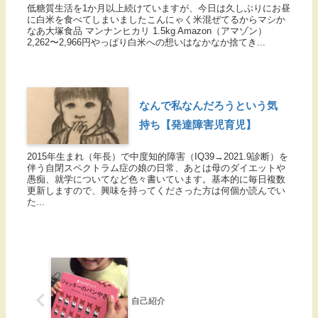
低糖質生活を1か月以上続けていますが、今日は久しぶりにお昼
に白米を食べてしまいましたこんにゃく米混ぜてるからマシか
なあ大塚食品 マンナンヒカリ 1.5kg Amazon（アマゾン）
2,262〜2,966円やっぱり白米への想いはなかなか捨てき...
なんで私なんだろうという気
持ち【発達障害児育児】
2015年生まれ（年長）で中度知的障害（IQ39→2021.9診断）を
伴う自閉スペクトラム症の娘の日常、あとは母のダイエットや
愚痴、就学についてなど色々書いています。基本的に毎日複数
更新しますので、興味を持ってくださった方は何個か読んでい
た...
自己紹介