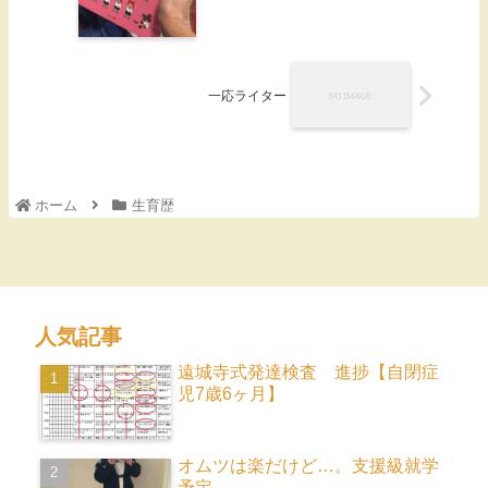
一応ライター
ホーム
生育歴
人気記事
遠城寺式発達検査 進捗【自閉症
児7歳6ヶ月】
オムツは楽だけど…。支援級就学
予定