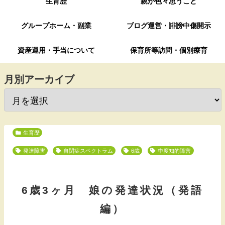
生育歴
親が色々思うこと
グループホーム・副業
ブログ運営・誹謗中傷開示
資産運用・手当について
保育所等訪問・個別療育
月別アーカイブ
生育歴
発達障害
自閉症スペクトラム
6歳
中度知的障害
6歳3ヶ月 娘の発達状況（発語
編）