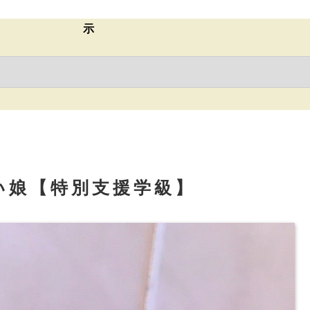
示
い娘【特別支援学級】