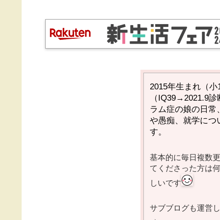
2015
年生まれ（小
（
IQ39→2021.9
診
ラム症の娘の日常
や愚痴、就学につ
す。
基本的に毎日複数
てくださった方は
しいです
サブブログも運営
→