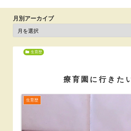
月別アーカイブ
生育歴
療育園に行きた
生育歴