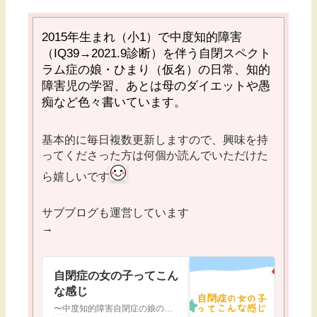
2015
年生まれ（小1）で中度知的障害
（
IQ39→2021.9
診断）を伴う自閉スペクト
ラム症の娘・ひまり（仮名）の日常、知的
障害児の学習、あとは母のダイエットや愚
痴など色々書いています。
基本的に毎日複数更新しますので、興味を持
ってくださった方は何個か読んでいただけた
ら嬉しいです
サブブログも運営しています
→
自閉症の女の子ってこん
な感じ
〜中度知的障害自閉症の娘の成長〜