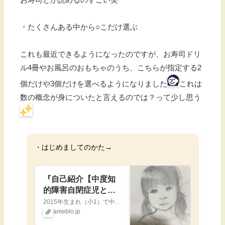
・たくさんある中から○こだけ選ぶ
これも最近できるようになったのですが、お寿司ドリ
ル4冊やお風呂のおもちゃのうち、こちらが指定する2
個だけや3個だけを選べるようになりました
これは
数の概念が身についたと言えるのでは？って少し思う
・はじめましてのかた→
『自己紹介【中度知
的障害自閉症児と家
族】』
2015年生まれ（小1）で中度知的障害（IQ39→2021.9診断）を伴う自閉スペクトラム症の娘の日常、あとは母のダイエットや愚痴、就学についてなど色々書いて…
ameblo.jp