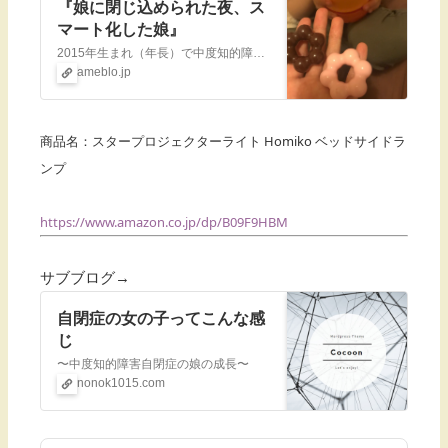
『娘に閉じ込められた夜、ス
マート化した娘』
2015年生まれ（年長）で中度知的障害（IQ39→2021.9診断）を伴う自閉スペクトラム症の娘の日常、あとは母のダイエットや愚痴、就学についてなど色々書いて…
ameblo.jp
商品名：スタープロジェクターライト Homiko ベッドサイドラ
ンプ
https://www.amazon.co.jp/dp/B09F9HBM
サブブログ→
自閉症の女の子ってこんな感
じ
〜中度知的障害自閉症の娘の成長〜
nonok1015.com