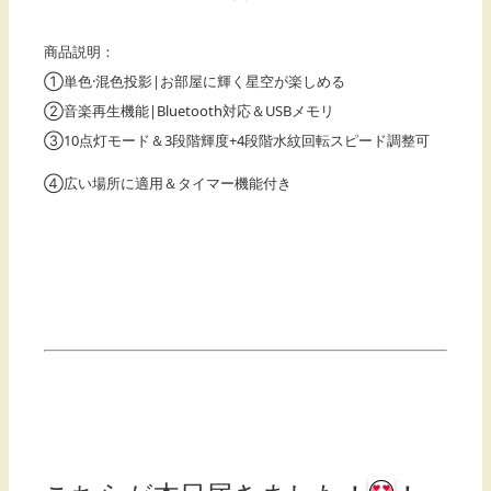
商品説明：
①単色·混色投影|お部屋に輝く星空が楽しめる
②音楽再生機能|Bluetooth対応＆USBメモリ
③10点灯モード＆3段階輝度+4段階水紋回転スピード調整可
④広い場所に適用＆タイマー機能付き