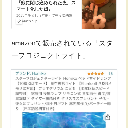
『娘に閉じ込められた夜、ス
マート化した娘』
2015年生まれ（年長）で中度知的障害（IQ39→2021.9診断）を伴う自閉スペクトラム症の娘の日常、あとは母のダイエットや愚痴、就学についてなど色々書いて…
ameblo.jp
amazonで販売されている「スタ
ープロジェクトライト」