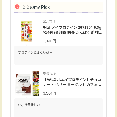
ミミのmy Pick
楽天市場
明治 メイプロテイン 2671354 6.3g
×14包 (介護食 栄養 たんぱく質 補給
食) 介護用品
1,140円
プロテイン飲まない娘用
楽天市場
【VALX ホエイプロテイン】チョコ
レート ベリー ヨーグルト カフェオ
レ バナナ レモネード 抹茶バルクス
3,564円
国内生産 WPC 山本義徳 ホエイ プロ
テイン1kg 筋トレ タンパク質 男性
女性 安い コスパ チョコ valx公式
かなり美味しい