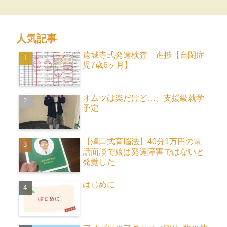
人気記事
遠城寺式発達検査 進捗【自閉症
児7歳6ヶ月】
オムツは楽だけど…。支援級就学
予定
【澤口式育脳法】40分1万円の電
話面談で娘は発達障害ではないと
発覚した
はじめに