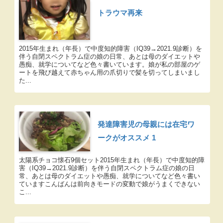
トラウマ再来
2015年生まれ（年長）で中度知的障害（IQ39→2021.9診断）を
伴う自閉スペクトラム症の娘の日常、あとは母のダイエットや
愚痴、就学についてなど色々書いています。娘が私の部屋のゲ
ートを飛び越えて赤ちゃん用の爪切りで髪を切ってしまいまし
た...
発達障害児の母親には在宅ワ
ークがオススメ 1
太陽系チョコ懐石9個セット2015年生まれ（年長）で中度知的障
害（IQ39→2021.9診断）を伴う自閉スペクトラム症の娘の日
常、あとは母のダイエットや愚痴、就学についてなど色々書い
ていますこんばんは前向きモードの変動で娘がうまくできない
こ...