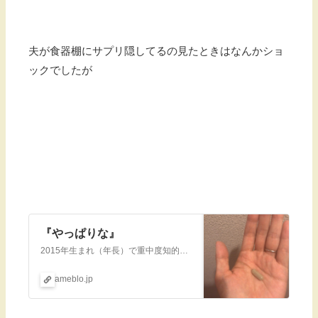
夫が食器棚にサプリ隠してるの見たときはなんかショ
ックでしたが
『やっぱりな』
2015年生まれ（年長）で重中度知的障害（IQ36→2020.2診断）を伴う自閉スペクトラム症の娘の日常、あとは母のダイエットや愚痴、就学についてなど色々書い…
ameblo.jp