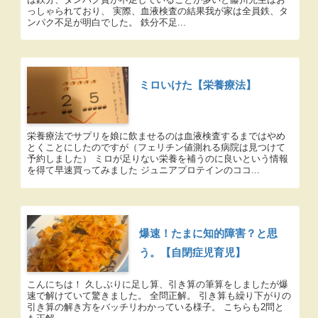
っしゃられており、 実際、血液検査の結果我が家は全員鉄、タ
ンパク不足が明白でした。 鉄分不足...
ミロいけた【栄養療法】
栄養療法でサプリを娘に飲ませるのは血液検査するまではやめ
とくことにしたのですが（フェリチン値測れる病院は見つけて
予約しました） ミロが足りない栄養を補うのに良いという情報
を得て早速買ってみました ジュニアプロテインのココ...
爆速！たまに知的障害？と思
う。【自閉症児育児】
こんにちは！ 久しぶりに足し算、引き算の筆算をしましたが爆
速で解けていて驚きました。 全問正解。 引き算も繰り下がりの
引き算の解き方をバッチリわかっている様子。 こちらも2問と