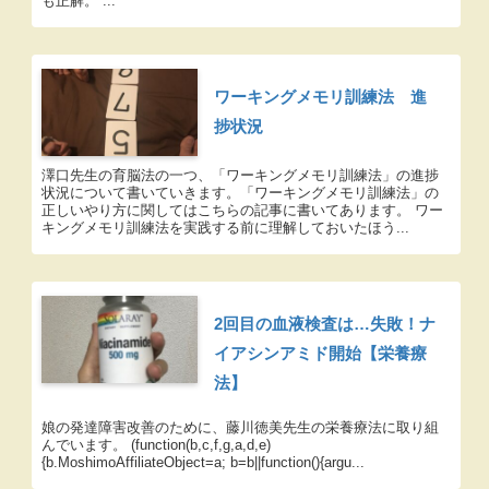
も正解。 ...
ワーキングメモリ訓練法 進
捗状況
澤口先生の育脳法の一つ、「ワーキングメモリ訓練法」の進捗
状況について書いていきます。「ワーキングメモリ訓練法」の
正しいやり方に関してはこちらの記事に書いてあります。 ワー
キングメモリ訓練法を実践する前に理解しておいたほう...
2回目の血液検査は…失敗！ナ
イアシンアミド開始【栄養療
法】
娘の発達障害改善のために、藤川徳美先生の栄養療法に取り組
んでいます。 (function(b,c,f,g,a,d,e)
{b.MoshimoAffiliateObject=a; b=b||function(){argu...