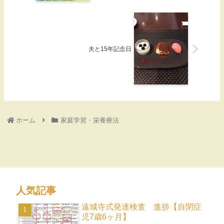
夫と15年記念日
ホーム
家庭学習・栄養療法
人気記事
遠城寺式発達検査 進捗【自閉症
児7歳6ヶ月】