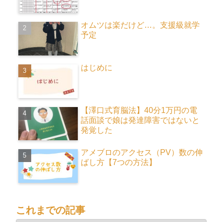
オムツは楽だけど…。支援級就学
予定
はじめに
【澤口式育脳法】40分1万円の電
話面談で娘は発達障害ではないと
発覚した
アメブロのアクセス（PV）数の伸
ばし方【7つの方法】
これまでの記事