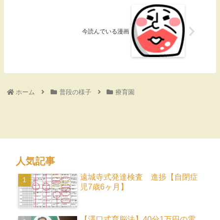
今読んでいる漫画
ホーム
普段の様子
療育園
人気記事
遠城寺式発達検査 進捗【自閉症
児7歳6ヶ月】
【澤口式育脳法】40分1万円の電