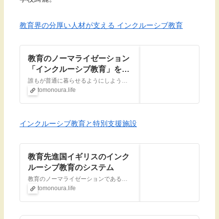
教育界の分厚い人材が支える インクルーシブ教育
教育のノーマライゼーション
「インクルーシブ教育」を進
めてきたフィンランド
誰もが普通に暮らせるようにしようという社会福祉の理念「ノーマライゼーション」。そのノーマライゼーションを教育の分野にも展開するのがインクルーシブ教育です。教育分野で子どもの考える力が世界でトップクラスにあるフィンランドで試みられているインクルーシブ教育の考え方とは…？
tomonoura.life
インクルーシブ教育と特別支援施設
教育先進国イギリスのインク
ルーシブ教育のシステム
教育のノーマライゼーションであるインクルーシブ教育。世界各国、各地でさまざまな取り組みが行われていますが、教育先進国イギリスでは、インクルーシブ教育を具現化するためにどのようなことを行っているのでしょうか。
tomonoura.life