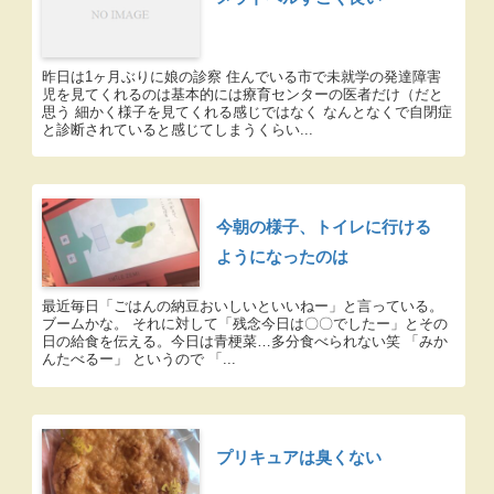
昨日は1ヶ月ぶりに娘の診察 住んでいる市で未就学の発達障害
児を見てくれるのは基本的には療育センターの医者だけ（だと
思う 細かく様子を見てくれる感じではなく なんとなくで自閉症
と診断されていると感じてしまうくらい...
今朝の様子、トイレに行ける
ようになったのは
最近毎日「ごはんの納豆おいしいといいねー」と言っている。
ブームかな。 それに対して「残念今日は〇〇でしたー」とその
日の給食を伝える。今日は青梗菜…多分食べられない笑 「みか
んたべるー」 というので 「...
プリキュアは臭くない