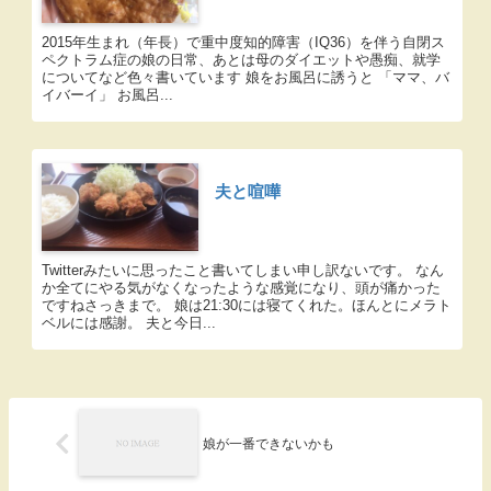
2015年生まれ（年長）で重中度知的障害（IQ36）を伴う自閉ス
ペクトラム症の娘の日常、あとは母のダイエットや愚痴、就学
についてなど色々書いています 娘をお風呂に誘うと 「ママ、バ
イバーイ」 お風呂...
夫と喧嘩
Twitterみたいに思ったこと書いてしまい申し訳ないです。 なん
か全てにやる気がなくなったような感覚になり、頭が痛かった
ですねさっきまで。 娘は21:30には寝てくれた。ほんとにメラト
ベルには感謝。 夫と今日...
娘が一番できないかも