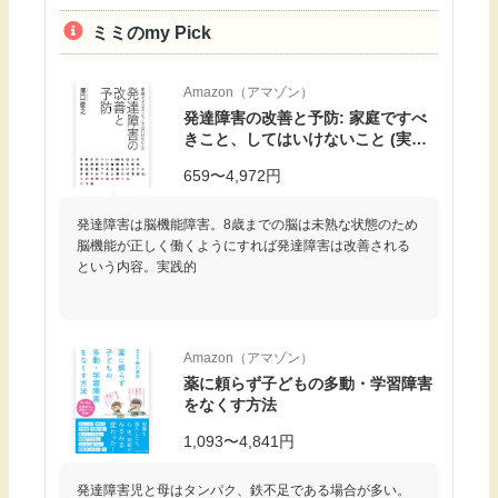
ミミのmy Pick
Amazon（アマゾン）
発達障害の改善と予防: 家庭ですべ
きこと、してはいけないこと (実用
単行本)
659〜4,972円
発達障害は脳機能障害。8歳までの脳は未熟な状態のため
脳機能が正しく働くようにすれば発達障害は改善される
という内容。実践的
Amazon（アマゾン）
薬に頼らず子どもの多動・学習障害
をなくす方法
1,093〜4,841円
発達障害児と母はタンパク、鉄不足である場合が多い。