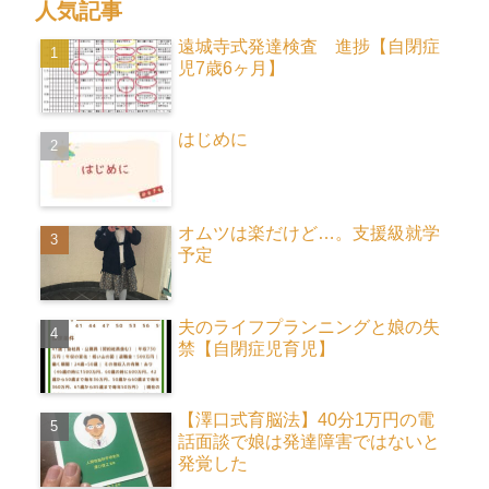
人気記事
遠城寺式発達検査 進捗【自閉症
児7歳6ヶ月】
はじめに
オムツは楽だけど…。支援級就学
予定
夫のライフプランニングと娘の失
禁【自閉症児育児】
【澤口式育脳法】40分1万円の電
話面談で娘は発達障害ではないと
発覚した