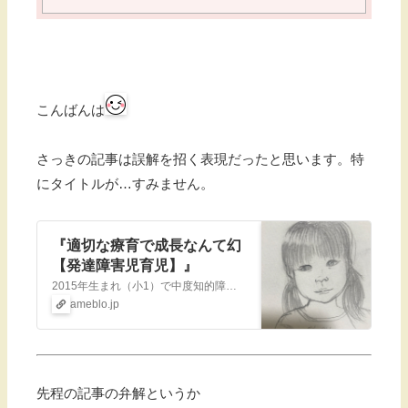
こんばんは
さっきの記事は誤解を招く表現だったと思います。特
にタイトルが…すみません。
『適切な療育で成長なんて幻
【発達障害児育児】』
2015年生まれ（小1）で中度知的障害（IQ39→2021.9診断）を伴う自閉スペクトラム症の娘の日常、あとは母のダイエットや愚痴、就学についてなど色々書いて…
ameblo.jp
先程の記事の弁解というか