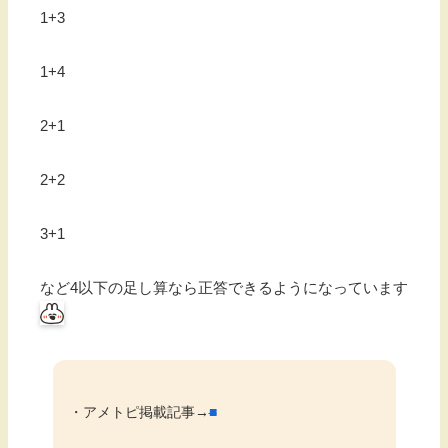
1+3
1+4
2+1
2+2
3+1
など4以下の足し算なら正答できるようになっています
・アメトピ掲載記事→
■