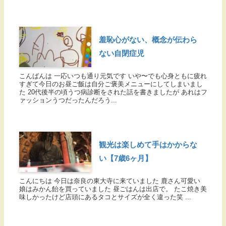
羞恥心がない、概念が伝わら
ない自閉症児
こんばんは 一応いつも通り元気です いや〜でも心身ともに疲れ
すぎて今日のお昼ご飯は自分ご褒美メニューにしてしまいまし
た 20代後半の頃うつ病診断をされた話を書きましたが あれはフ
ァッションうつだったんだろう...
観光は楽しめて手はかからな
い【7歳6ヶ月】
こんにちは 今日は奈良の東大寺に来ていました 鹿さん可愛い
娘はみかん飴を買っていました 昼ごはんは出店で。 たこ焼き美
味しかったけど店頭にあるタコとサイズが全く違った笑 ...