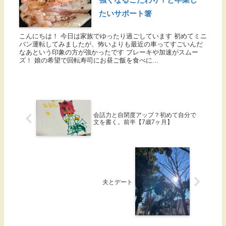
たいサポート箸
こんにちは！ 今日は家族でゆったり過ごしています 初めてミニ
バン運転してみましたが、怖いよりも最近の車ってすごいんだ
なあという印象の方が強かったです ブレーキや加速がスムー
ズ！ 娘の希望で回転寿司にお昼ご飯を食べに...
会話力と自閉度アップ？初めて自分で
文を書く。前半【7歳7ヶ月】
夫とデート