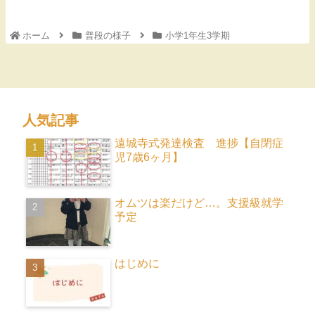
ホーム
普段の様子
小学1年生3学期
人気記事
遠城寺式発達検査 進捗【自閉症
児7歳6ヶ月】
オムツは楽だけど…。支援級就学
予定
はじめに