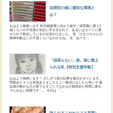
自閉症の娘に適切な環境と
は？
おはよう御座います 昨日税務署に向かう途中、保育園に通う3
歳くらいの子供達が先生に手を引かれて、あるいはカートに乗
せられて散歩しているのは見かけました。 私「ひまりちゃんの
精神年齢はこの子達くらいなのかもね」 夫「あーそ...
「頑張らない」娘。娘に教え
られる私【特別支援学級】
おはよう御座います！ 少しずつ昔の記事を復活させています。
問題ありそうな表現ありましたらご一報頂けましたら幸いで 最
近娘の動かなさが家でもすごくてなかなか朝決めた時間に家を
でられない状態です…。 今日は 「...
強くなるこだわり？と卒業し