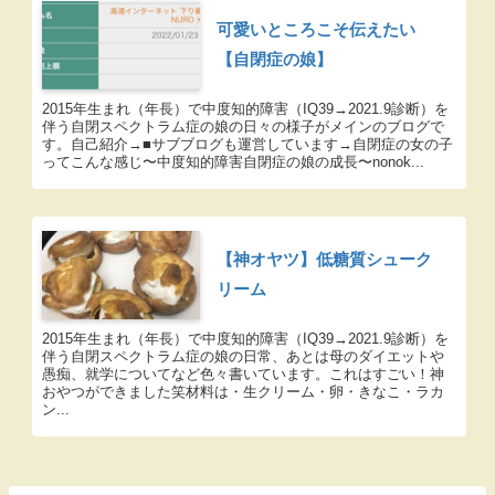
可愛いところこそ伝えたい
【自閉症の娘】
2015年生まれ（年長）で中度知的障害（IQ39→2021.9診断）を
伴う自閉スペクトラム症の娘の日々の様子がメインのブログで
す。自己紹介→■サブブログも運営しています→自閉症の女の子
ってこんな感じ〜中度知的障害自閉症の娘の成長〜nonok...
【神オヤツ】低糖質シューク
リーム
2015年生まれ（年長）で中度知的障害（IQ39→2021.9診断）を
伴う自閉スペクトラム症の娘の日常、あとは母のダイエットや
愚痴、就学についてなど色々書いています。これはすごい！神
おやつができました笑材料は・生クリーム・卵・きなこ・ラカ
ン...