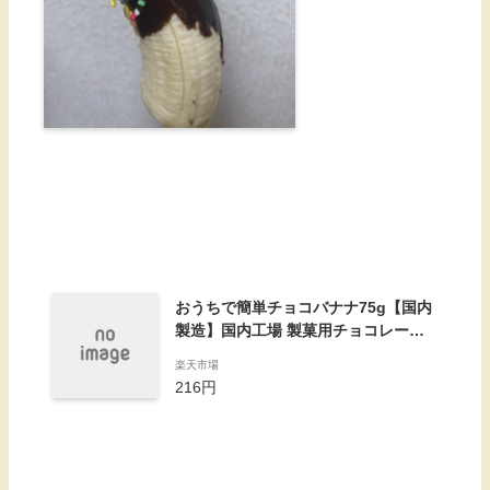
おうちで簡単チョコバナナ75g【国内
製造】国内工場 製菓用チョコレート
チョコレート クレープ 飾りトッピン
楽天市場
グ クリスマス バナナ お祭り 学園祭
216円
文化祭 屋台 正栄 正栄食品