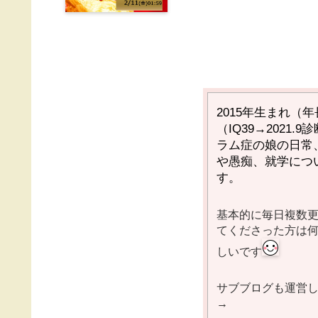
2015
年生まれ（年
（
IQ39→2021.9
診
ラム症の娘の日常
や愚痴、就学につ
す。
基本的に毎日複数
てくださった方は
しいです
サブブログも運営
→