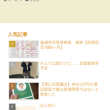
人気記事
遠城寺式発達検査 進捗【自閉症
児7歳6ヶ月】
オムツは楽だけど…。支援級就学
予定
【澤口式育脳法】40分1万円の電
話面談で娘は発達障害ではないと
発覚した
はじめに