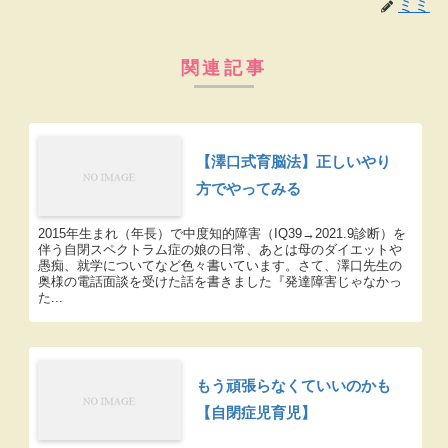
ミミ
関連記事
【澤口式育脳法】正しいやり
方でやってみる
2015年生まれ（年長）で中度知的障害（IQ39→2021.9診断）を
伴う自閉スペクトラム症の娘の日常、あとは母のダイエットや
愚痴、就学についてなど色々書いています。さて、澤口先生の
奥様の電話面談を受けた話を書きました『発達障害じゃなかっ
た...
もう頑張らなくていいのかも
【自閉症児育児】